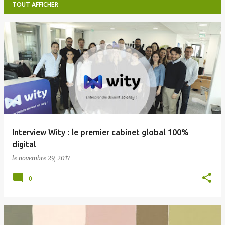
TOUT AFFICHER
A
r
t
i
c
l
e
Interview Wity : le premier cabinet global 100%
s
digital
le
novembre 29, 2017
0