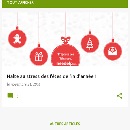
TOUT AFFICHER
A
r
t
i
c
l
e
Halte au stress des fêtes de fin d'année !
s
le
novembre 21, 2014
0
AUTRES ARTICLES