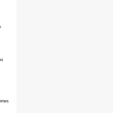
s
ns
ommes