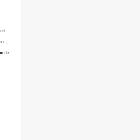
urt
ons,
on de