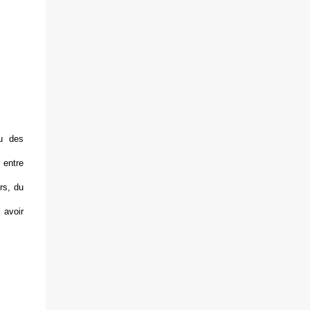
ou des
 entre
rs, du
 avoir