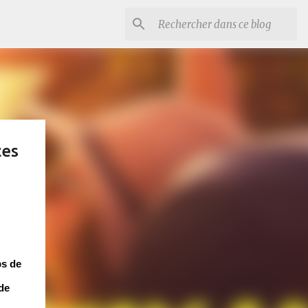
ces
ps de
de