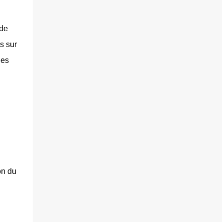
 de
s sur
les
on du