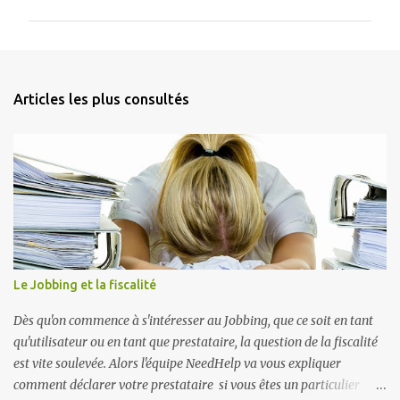
m
m
e
n
Articles les plus consultés
t
a
i
r
e
s
Le Jobbing et la fiscalité
Dès qu'on commence à s'intéresser au Jobbing, que ce soit en tant
qu'utilisateur ou en tant que prestataire, la question de la fiscalité
est vite soulevée. Alors l'équipe NeedHelp va vous expliquer
comment déclarer votre prestataire si vous êtes un particulier