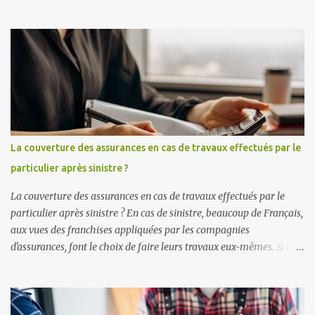
employeur ou vos revenus si vous êtes un prestataire . Vous êtes un
particulier employeur ? Lorsqu'un particulier fait travailler un
autre particulier, il doit le déclarer auprès de l'URSSAF. En tant que
particulier employeur, vous avez le droit à une réduction d'impôts
pour certains types de services. Pour avoir plus d'infos, consultez
notre article précédent : Les CESU, c'est pour qui ? C'est pour quoi ?
Vous êtes un prestataire ? En tant que particulier, vous avez le droit
d'avoir des revenus complémentaires en rendant services
occasionnellement. Toutefois, pour être en règle avec
La couverture des assurances en cas de travaux effectués par le
l'administration fiscale, vous êtes tenu de déclarer vos revenus issus
particulier après sinistre ?
du jobb...
La couverture des assurances en cas de travaux effectués par le
particulier après sinistre ? En cas de sinistre, beaucoup de Français,
aux vues des franchises appliquées par les compagnies
d'assurances, font le choix de faire leurs travaux eux-mêmes. Si cela
peut dans certains cas représenter un réel avantage financier ce
n’est pas toujours le cas. De plus, avant de vous lancer dans des
travaux de réfection, il y a plusieurs choses à savoir quant aux
garanties de votre assurance et à leurs évolutions. Que faire en cas